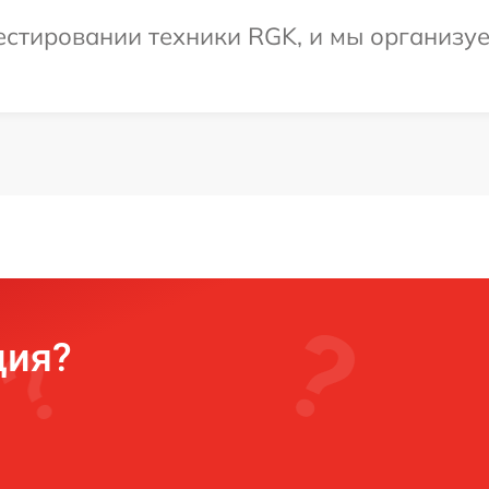
стировании техники RGK, и мы организуем
ция?