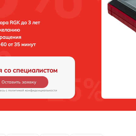
ора RGK до 3 лет
 желанию
бращения
60 от 35 минут
я со специалистом
Оставить заявку
есь c
политикой конфиденциальности