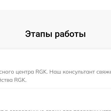
Этапы работы
исного центра RGK. Наш консультант свяж
йства RGK.