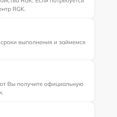
ойства RGK. Если потребуется
ентр RGK.
 сроки выполнения и займемся
абот Вы получите официальную
и.